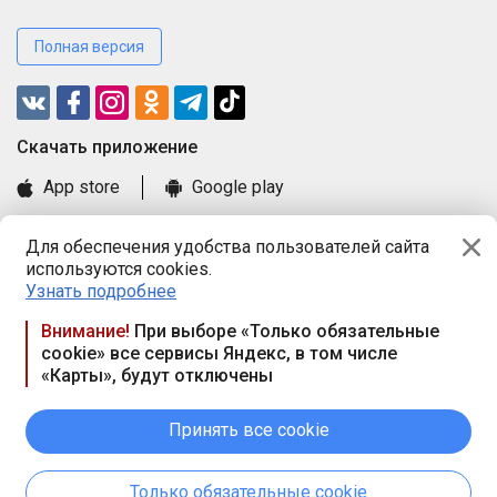
Полная версия
Cкачать приложение
App store
Google play
Часто задаваемые вопросы
Для обеспечения удобства пользователей сайта
Книга замечаний и предложений
используются cookies.
Правила и документы
Узнать подробнее
Praca.by © 2000—2026, ООО «ПРАЦА БАЙ»
Внимание!
При выборе «Только обязательные
cookie» все сервисы Яндекс, в том числе
Республика Беларусь, 220114, г. Минск, пр-т Независимости
«Карты», будут отключены
117а, пом. № 9.
Режим работы предприятия: пн.-чт. 09.00-18.00, пт. 9:00-16:45,
вых. дн. — сб., вс.
Принять все cookie
Режим работы сайта — круглосуточно. E-mail ООО «ПРАЦА
БАЙ» editor@praca.by
Только обязательные cookie