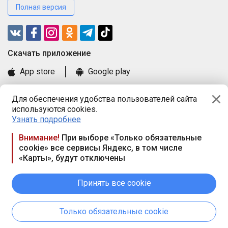
Полная версия
Cкачать приложение
App store
Google play
Часто задаваемые вопросы
Для обеспечения удобства пользователей сайта
Книга замечаний и предложений
используются cookies.
Правила и документы
Узнать подробнее
Praca.by © 2000—2026, ООО «ПРАЦА БАЙ»
Внимание!
При выборе «Только обязательные
cookie» все сервисы Яндекс, в том числе
Республика Беларусь, 220114, г. Минск, пр-т Независимости
«Карты», будут отключены
117а, пом. № 9.
Режим работы предприятия: пн.-чт. 09.00-18.00, пт. 9:00-16:45,
вых. дн. — сб., вс.
Принять все cookie
Режим работы сайта — круглосуточно. E-mail ООО «ПРАЦА
БАЙ» editor@praca.by
Только обязательные cookie