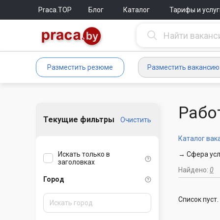
Praca.TOP
Блог
Каталог
Тарифы и услуг
Разместить резюме
Разместить вакансию
Рабо
Текущие фильтры
Очистить
Каталог вак
Искать только в
→ Сфера усл
заголовках
Найдено:
0
Город
Список пуст.