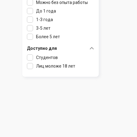
Можно без опыта работы
Ратомка
До 1 года
Самохваловичи
1-3 года
Сеница
3-5 лет
Слуцк
Более 5 лет
Смиловичи
Смолевичи
Доступно для
Солигорск
Студентов
Старые Дороги
Лиц моложе 18 лет
Столбцы
Тарасово
Узда
Фаниполь
Червень
Щомыслица