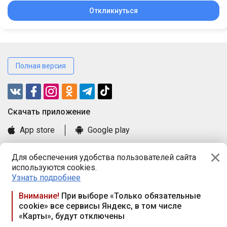
Откликнуться
Полная версия
Cкачать приложение
App store
Google play
Часто задаваемые вопросы
Для обеспечения удобства пользователей сайта
Книга замечаний и предложений
используются cookies.
Правила и документы
Узнать подробнее
Praca.by © 2000—2026, ООО «ПРАЦА БАЙ»
Внимание!
При выборе «Только обязательные
cookie» все сервисы Яндекс, в том числе
Республика Беларусь, 220114, г. Минск, пр-т Независимости
«Карты», будут отключены
117а, пом. № 9.
Режим работы предприятия: пн.-чт. 09.00-18.00, пт. 9:00-16:45,