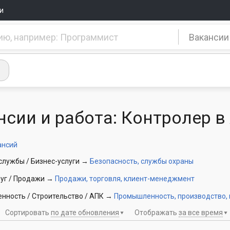
и
Вакансии
нсии и работа: Контролер 
ансий
лужбы / Бизнес-услуги
→
Безопасность, службы охраны
уг / Продажи
→
Продажи, торговля, клиент-менеджмент
ность / Строительство / АПК
→
Промышленность, производство,
Сортировать
по дате обновления
Отображать
за все время