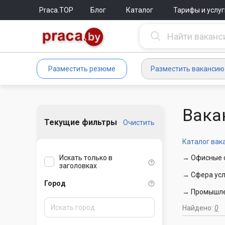
Praca.TOP
Блог
Каталог
Тарифы и услуг
Разместить резюме
Разместить вакансию
Вака
Текущие фильтры
Очистить
Каталог вак
Искать только в
→ Офисные с
заголовках
→ Сфера усл
Город
→ Промышлен
Найдено:
0