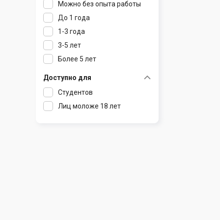
Можно без опыта работы
Ратомка
До 1 года
Самохваловичи
1-3 года
Сеница
3-5 лет
Слуцк
Более 5 лет
Смиловичи
Смолевичи
Доступно для
Солигорск
Студентов
Старые Дороги
Лиц моложе 18 лет
Столбцы
Тарасово
Узда
Фаниполь
Червень
Щомыслица