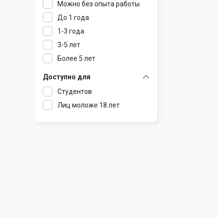
Можно без опыта работы
Ратомка
До 1 года
Самохваловичи
1-3 года
Сеница
3-5 лет
Слуцк
Более 5 лет
Смиловичи
Смолевичи
Доступно для
Солигорск
Студентов
Старые Дороги
Лиц моложе 18 лет
Столбцы
Тарасово
Узда
Фаниполь
Червень
Щомыслица