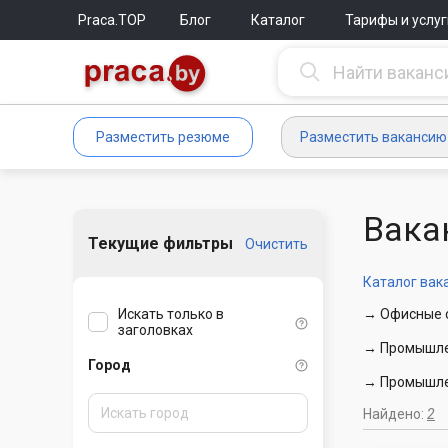
Praca.TOP
Блог
Каталог
Тарифы и услуг
Разместить резюме
Разместить вакансию
Вака
Текущие фильтры
Очистить
Каталог вак
Искать только в
→ Офисные с
заголовках
→ Промышлен
Город
→ Промышлен
Найдено:
2