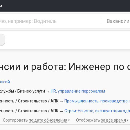
и
Вакансии
нсии и работа: Инженер по 
ансий
лужбы / Бизнес-услуги
→
HR, управление персоналом
ность / Строительство / АПК
→
Промышленность, производство,
ность / Строительство / АПК
→
Строительство, эксплуатация зд
Сортировать
по дате обновления
Отображать
за все время