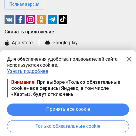
Полная версия
Cкачать приложение
App store
Google play
Часто задаваемые вопросы
Для обеспечения удобства пользователей сайта
Книга замечаний и предложений
используются cookies.
Правила и документы
Узнать подробнее
Praca.by © 2000—2026, ООО «ПРАЦА БАЙ»
Внимание!
При выборе «Только обязательные
cookie» все сервисы Яндекс, в том числе
Республика Беларусь, 220114, г. Минск, пр-т Независимости
«Карты», будут отключены
117а, пом. № 9.
Режим работы предприятия: пн.-чт. 09.00-18.00, пт. 9:00-16:45,
вых. дн. — сб., вс.
Принять все cookie
Режим работы сайта — круглосуточно. E-mail ООО «ПРАЦА
БАЙ» editor@praca.by
Только обязательные cookie