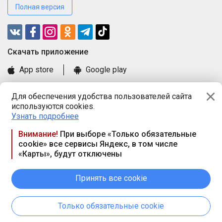
Полная версия
Cкачать приложение
App store
Google play
Часто задаваемые вопросы
Для обеспечения удобства пользователей сайта
Книга замечаний и предложений
используются cookies.
Правила и документы
Узнать подробнее
Praca.by © 2000—2026, ООО «ПРАЦА БАЙ»
Внимание!
При выборе «Только обязательные
cookie» все сервисы Яндекс, в том числе
Республика Беларусь, 220114, г. Минск, пр-т Независимости
«Карты», будут отключены
117а, пом. № 9.
Режим работы предприятия: пн.-чт. 09.00-18.00, пт. 9:00-16:45,
вых. дн. — сб., вс.
Принять все cookie
Режим работы сайта — круглосуточно. E-mail ООО «ПРАЦА
БАЙ» editor@praca.by
Только обязательные cookie