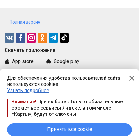
Полная версия
Cкачать приложение
App store
Google play
Часто задаваемые вопросы
Для обеспечения удобства пользователей сайта
Книга замечаний и предложений
используются cookies.
Правила и документы
Узнать подробнее
Praca.by © 2000—2026, ООО «ПРАЦА БАЙ»
Внимание!
При выборе «Только обязательные
cookie» все сервисы Яндекс, в том числе
Республика Беларусь, 220114, г. Минск, пр-т Независимости
«Карты», будут отключены
117а, пом. № 9.
Режим работы предприятия: пн.-чт. 09.00-18.00, пт. 9:00-16:45,
вых. дн. — сб., вс.
Принять все cookie
Режим работы сайта — круглосуточно. E-mail ООО «ПРАЦА
БАЙ» editor@praca.by