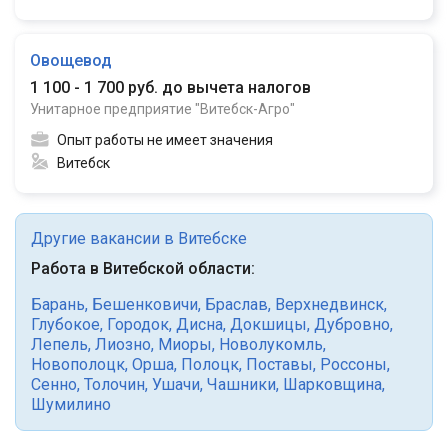
Овощевод
1 100 - 1 700 руб. до вычета налогов
Унитарное предприятие "Витебск-Агро"
Опыт работы не имеет значения
Витебск
Другие вакансии в Витебске
Работа в Витебской области:
Барань
,
Бешенковичи
,
Браслав
,
Верхнедвинск
,
Глубокое
,
Городок
,
Дисна
,
Докшицы
,
Дубровно
,
Лепель
,
Лиозно
,
Миоры
,
Новолукомль
,
Новополоцк
,
Орша
,
Полоцк
,
Поставы
,
Россоны
,
Сенно
,
Толочин
,
Ушачи
,
Чашники
,
Шарковщина
,
Шумилино