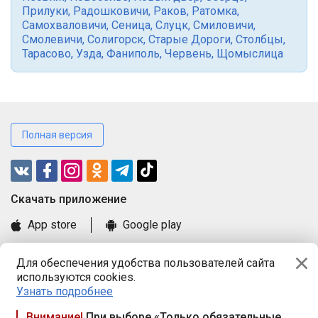
Прилуки
,
Радошковичи
,
Раков
,
Ратомка
,
Самохваловичи
,
Сеница
,
Слуцк
,
Смиловичи
,
Смолевичи
,
Солигорск
,
Старые Дороги
,
Столбцы
,
Тарасово
,
Узда
,
Фаниполь
,
Червень
,
Щомыслица
Полная версия
Cкачать приложение
App store
Google play
Часто задаваемые вопросы
Для обеспечения удобства пользователей сайта
Книга замечаний и предложений
используются cookies.
Правила и документы
Узнать подробнее
Praca.by © 2000—2026, ООО «ПРАЦА БАЙ»
Внимание!
При выборе «Только обязательные