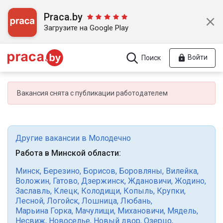
Praca.by
Загрузите на Google Play
Войти
Поиск
Вакансия снята с публикации работодателем
Другие вакансии в Молодечно
Работа в Минской области:
Минск
,
Березино
,
Борисов
,
Боровляны
,
Вилейка
,
Воложин
,
Гатово
,
Дзержинск
,
Ждановичи
,
Жодино
,
Заславль
,
Клецк
,
Колодищи
,
Копыль
,
Крупки
,
Лесной
,
Логойск
,
Лошница
,
Любань
,
Марьина Горка
,
Мачулищи
,
Михановичи
,
Мядель
,
Несвиж
,
Новоселье
,
Новый двор
,
Озерцо
,