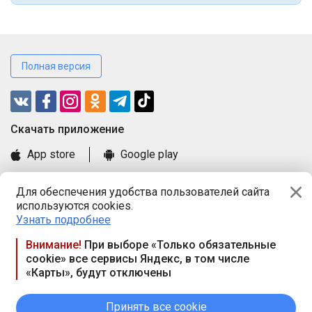
Полная версия
Cкачать приложение
App store
Google play
Часто задаваемые вопросы
Для обеспечения удобства пользователей сайта
Книга замечаний и предложений
используются cookies.
Правила и документы
Узнать подробнее
Praca.by © 2000—2026, ООО «ПРАЦА БАЙ»
Внимание!
При выборе «Только обязательные
cookie» все сервисы Яндекс, в том числе
Республика Беларусь, 220114, г. Минск, пр-т Независимости
«Карты», будут отключены
117а, пом. № 9.
Режим работы предприятия: пн.-чт. 09.00-18.00, пт. 9:00-16:45,
вых. дн. — сб., вс.
Принять все cookie
Режим работы сайта — круглосуточно. E-mail ООО «ПРАЦА