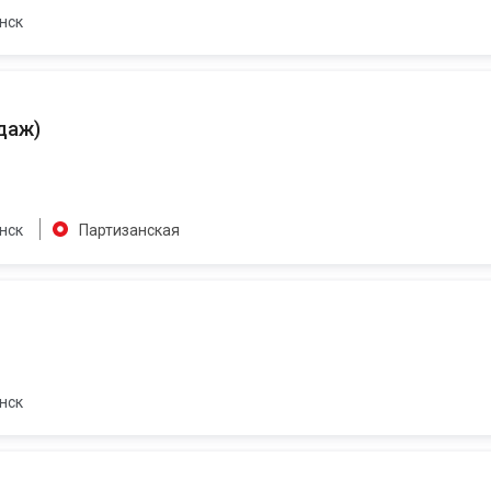
нск
одаж
)
нск
Партизанская
нск