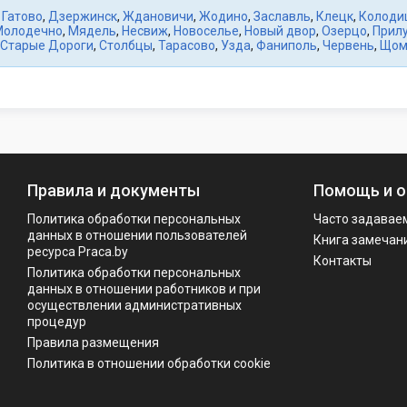
,
Гатово
,
Дзержинск
,
Ждановичи
,
Жодино
,
Заславль
,
Клецк
,
Колоди
Молодечно
,
Мядель
,
Несвиж
,
Новоселье
,
Новый двор
,
Озерцо
,
Прил
Старые Дороги
,
Столбцы
,
Тарасово
,
Узда
,
Фаниполь
,
Червень
,
Щом
Правила и документы
Помощь и о
Политика обработки персональных
Часто задавае
данных в отношении пользователей
Книга замечан
ресурса Praca.by
Контакты
Политикa обработки персональных
данных в отношении работников и при
осуществлении административных
процедур
Правила размещения
Политика в отношении обработки cookie