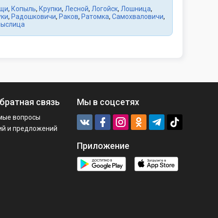
щи
,
Копыль
,
Крупки
,
Лесной
,
Логойск
,
Лошница
,
уки
,
Радошковичи
,
Раков
,
Ратомка
,
Самохваловичи
,
ыслица
братная связь
Мы в соцсетях
мые вопросы
ий и предложений
Приложение