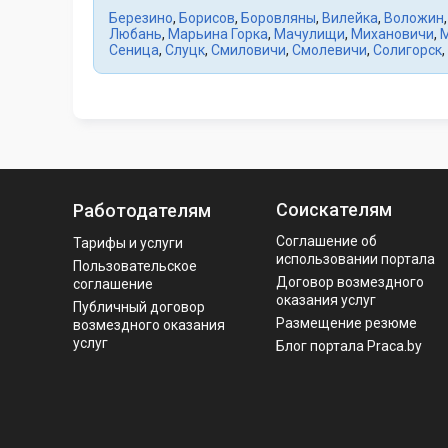
Березино
,
Борисов
,
Боровляны
,
Вилейка
,
Воложин
Любань
,
Марьина Горка
,
Мачулищи
,
Михановичи
,
Сеница
,
Слуцк
,
Смиловичи
,
Смолевичи
,
Солигорск
,
Соискателям
Работодателям
Соглашение об
Тарифы и услуги
использовании портала
Пользовательское
Договор возмездного
соглашение
оказания услуг
Публичный договор
Размещение резюме
возмездного оказания
услуг
Блог портала Praca.by