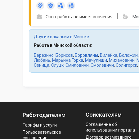
Опыт работы не имеет значения
Ми
Другие вакансии в Минске
Работа в Минской области:
Березино
,
Борисов
,
Боровляны
,
Вилейка
,
Воложин
Любань
,
Марьина Горка
,
Мачулищи
,
Михановичи
,
Сеница
,
Слуцк
,
Смиловичи
,
Смолевичи
,
Солигорск
,
Соискателям
Работодателям
Соглашение об
Тарифы и услуги
использовании портала
Пользовательское
Договор возмездного
соглашение