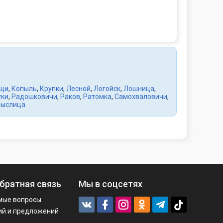
щи
,
Копыль
,
Крупки
,
Лесной
,
Логойск
,
Лошница
,
уки
,
Радошковичи
,
Раков
,
Ратомка
,
Самохваловичи
,
ыслица
братная связь
Мы в соцсетях
мые вопросы
ий и предложений