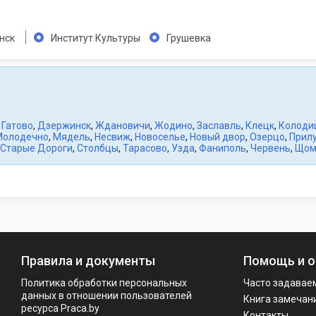
нск
Институт Культуры
Грушевка
,
Гатово
,
Дзержинск
,
Ждановичи
,
Жодино
,
Заславль
,
Клецк
,
Колоди
Молодечно
,
Мядель
,
Несвиж
,
Новоселье
,
Новый двор
,
Озерцо
,
Прил
Старые Дороги
,
Столбцы
,
Тарасово
,
Узда
,
Фаниполь
,
Червень
,
Щом
Правила и документы
Помощь и о
Политика обработки персональных
Часто задавае
данных в отношении пользователей
Книга замечан
ресурса Praca.by
Контакты