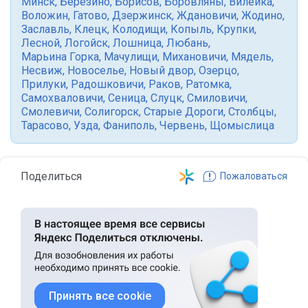
Минск
,
Березино
,
Борисов
,
Боровляны
,
Вилейка
,
Воложин
,
Гатово
,
Дзержинск
,
Ждановичи
,
Жодино
,
Заславль
,
Клецк
,
Колодищи
,
Копыль
,
Крупки
,
Лесной
,
Логойск
,
Лошница
,
Любань
,
Марьина Горка
,
Мачулищи
,
Михановичи
,
Мядель
,
Несвиж
,
Новоселье
,
Новый двор
,
Озерцо
,
Прилуки
,
Радошковичи
,
Раков
,
Ратомка
,
Самохваловичи
,
Сеница
,
Слуцк
,
Смиловичи
,
Смолевичи
,
Солигорск
,
Старые Дороги
,
Столбцы
,
Тарасово
,
Узда
,
Фаниполь
,
Червень
,
Щомыслица
Поделиться
Пожаловаться
Принять все cookie