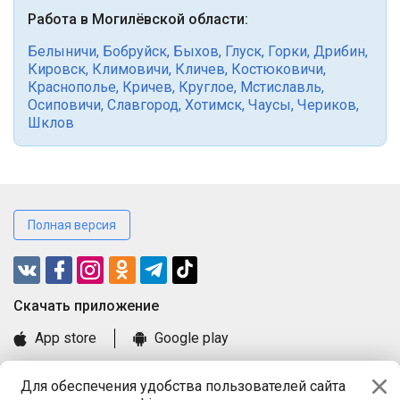
Работа в Могилёвской области:
Белыничи
,
Бобруйск
,
Быхов
,
Глуск
,
Горки
,
Дрибин
,
Кировск
,
Климовичи
,
Кличев
,
Костюковичи
,
Краснополье
,
Кричев
,
Круглое
,
Мстиславль
,
Осиповичи
,
Славгород
,
Хотимск
,
Чаусы
,
Чериков
,
Шклов
Полная версия
Cкачать приложение
App store
Google play
Часто задаваемые вопросы
Для обеспечения удобства пользователей сайта
Книга замечаний и предложений