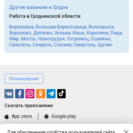
Другие вакансии в Гродно
Работа в Гродненской области:
Березовка
,
Большая Берестовица
,
Волковыск
,
Вороново
,
Дятлово
,
Зельва
,
Ивье
,
Кореличи
,
Лида
,
Мир
,
Мосты
,
Новогрудок
,
Островец
,
Ошмяны
,
Свислочь
,
Скидель
,
Слоним
,
Сморгонь
,
Щучин
Полная версия
Cкачать приложение
App store
Google play
Часто задаваемые вопросы
Для обеспечения удобства пользователей сайта