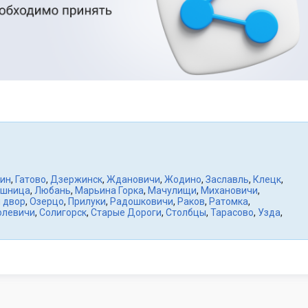
ин
,
Гатово
,
Дзержинск
,
Ждановичи
,
Жодино
,
Заславль
,
Клецк
,
шница
,
Любань
,
Марьина Горка
,
Мачулищи
,
Михановичи
,
 двор
,
Озерцо
,
Прилуки
,
Радошковичи
,
Раков
,
Ратомка
,
олевичи
,
Солигорск
,
Старые Дороги
,
Столбцы
,
Тарасово
,
Узда
,