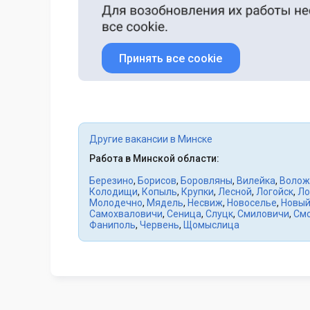
Принять все cookie
Другие вакансии в Минске
Работа в Минской области:
Березино
,
Борисов
,
Боровляны
,
Вилейка
,
Волож
Колодищи
,
Копыль
,
Крупки
,
Лесной
,
Логойск
,
Ло
Молодечно
,
Мядель
,
Несвиж
,
Новоселье
,
Новый
Самохваловичи
,
Сеница
,
Слуцк
,
Смиловичи
,
См
Фаниполь
,
Червень
,
Щомыслица