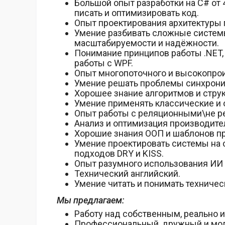
Большой опыт разработки на C# от 4
писать и оптимизировать код.
Опыт проектирования архитектуры 
Умение разбивать сложные системы
масштабируемости и надёжности.
Понимание принципов работы .NET,
работы с WPF.
Опыт многопоточного и высокопро
Умение решать проблемы синхрониз
Хорошее знание алгоритмов и стру
Умение применять классические и
Опыт работы с реляционными\не р
Анализ и оптимизация производите
Хорошие знания ООП и шаблонов п
Умение проектировать системы на 
подходов DRY и KISS.
Опыт разумного использования ИИ 
Технический английский.
Умение читать и понимать техниче
Мы предлагаем:
Работу над собственным, реально 
Профессиональный, дружный и моло