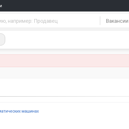
и
Вакансии
матических машинах