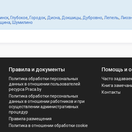
инск
,
Глубокое
,
Городок
,
Дисна
,
Докшицы
,
Дубровно
,
Лепель
,
Лиоз
щина
,
Шумилино
Правила и документы
Помощь и о
Политика обработки персональных
Часто задавае
данных в отношении пользователей
Книга замечан
ресурса Praca.by
Контакты
Политикa обработки персональных
данных в отношении работников и при
осуществлении административных
процедур
Правила размещения
Политика в отношении обработки cookie