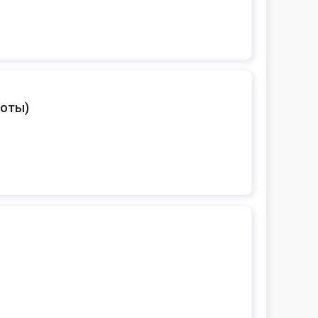
боты
)