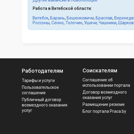
Работа в Витебской области:
Витебск
,
Барань
,
Бешенковичи
,
Браслав
,
Верхнедв
Россоны
,
Сенно
,
Толочин
,
Ушачи
,
Чашники
,
Шарков
Соискателям
Работодателям
Соглашение об
Тарифы и услуги
использовании портала
Пользовательское
Договор возмездного
соглашение
оказания услуг
Публичный договор
Размещение резюме
возмездного оказания
услуг
Блог портала Praca.by