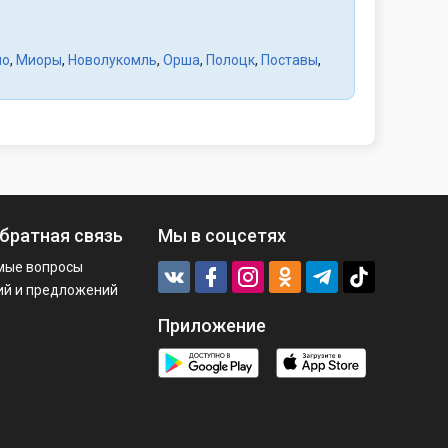
но
,
Миоры
,
Новолукомль
,
Орша
,
Полоцк
,
Поставы
,
братная связь
Мы в соцсетях
мые вопросы
ий и предложений
Приложение