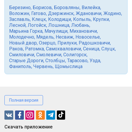
Березино
,
Борисов
,
Боровляны
,
Вилейка
,
Воложин
,
Гатово
,
Дзержинск
,
Ждановичи
,
Жодино
,
Заславль
,
Клецк
,
Колодищи
,
Копыль
,
Крупки
,
Лесной
,
Логойск
,
Лошница
,
Любань
,
Марьина Горка
,
Мачулищи
,
Михановичи
,
Молодечно
,
Мядель
,
Несвиж
,
Новоселье
,
Новый двор
,
Озерцо
,
Прилуки
,
Радошковичи
,
Раков
,
Ратомка
,
Самохваловичи
,
Сеница
,
Слуцк
,
Смиловичи
,
Смолевичи
,
Солигорск
,
Старые Дороги
,
Столбцы
,
Тарасово
,
Узда
,
Фаниполь
,
Червень
,
Щомыслица
Полная версия
Cкачать приложение