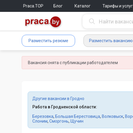
Praca.TOP
Блог
Каталог
Тарифы и услуг
Разместить резюме
Разместить вакансию
Вакансия снята с публикации работодателем
Другие вакансии в Гродно
Работа в Гродненской области:
Березовка
,
Большая Берестовица
,
Волковыск
,
Вор
Слоним
,
Сморгонь
,
Щучин