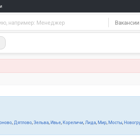
и
Вакансии
оново
,
Дятлово
,
Зельва
,
Ивье
,
Кореличи
,
Лида
,
Мир
,
Мосты
,
Новогр