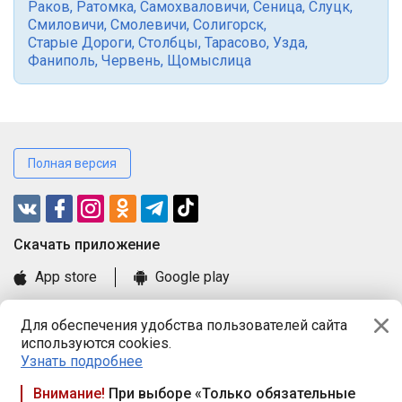
Раков
,
Ратомка
,
Самохваловичи
,
Сеница
,
Слуцк
,
Смиловичи
,
Смолевичи
,
Солигорск
,
Старые Дороги
,
Столбцы
,
Тарасово
,
Узда
,
Фаниполь
,
Червень
,
Щомыслица
Полная версия
Cкачать приложение
App store
Google play
Часто задаваемые вопросы
Для обеспечения удобства пользователей сайта
Книга замечаний и предложений
используются cookies.
Правила и документы
Узнать подробнее
Praca.by © 2000—2026, ООО «ПРАЦА БАЙ»
Внимание!
При выборе «Только обязательные