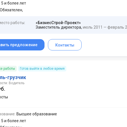
:
5 и более лет
Обязателен,
место работы:
«БизнесСтрой-Проект»
Заместитель директора,
июль 2011 — февраль 
авить предложение
Контакты
ке работы
Готов выйти в любое время
ль-грузчик
ости: Водитель
уб.
осты
зование:
Высшее образование
:
5 и более лет