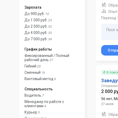
Обра
Зарплата
Опыт
До 900 руб.
10
Переезд:
До 1 500 руб.
23
До 2 500 руб.
32
Посл. 
До 4 000 руб.
33
До 7 000 руб.
34
График работы
Отпр
Фиксированный / Полный
рабочий день
27
Гибкий
20
Сменный
В поис
16
Вахтовый метод
6
Заведу
Специальн
Специальность
2 000 р
Водитель
7
56 лет
,
М
Менеджер по работе с
27 июля
клиентами
4
Курьер
3
Обра