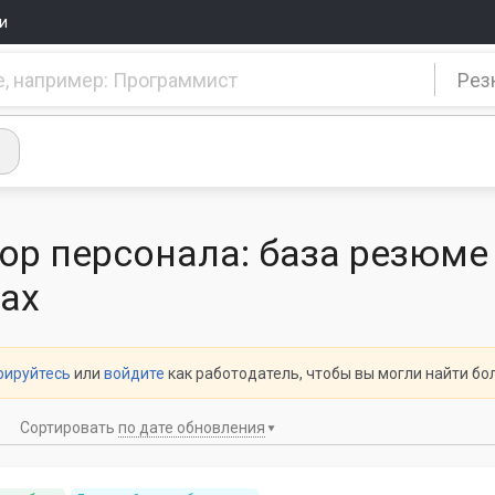
и
Рез
ор персонала: база резюме
ах
рируйтесь
или
войдите
как работодатель, чтобы вы могли найти б
Сортировать
по дате обновления