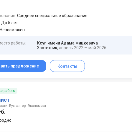
зование:
Среднее специальное образование
:
До 5 лет
Невозможен
место работы:
Ксуп имени Адама мицкевича
Зоотехник,
апрель 2022 — май 2026
авить предложение
Контакты
ке работы
мист
сти: Бухгалтер, Экономист
уб.
родно