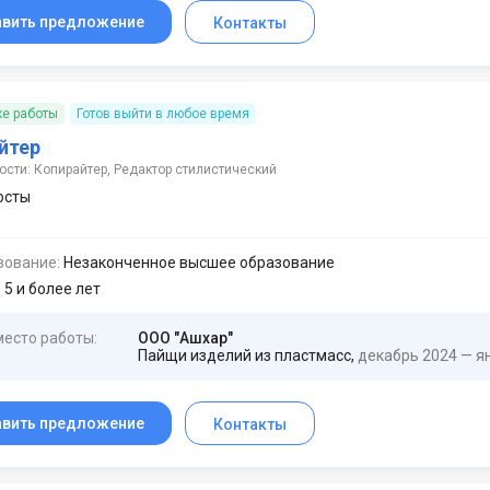
авить предложение
Контакты
ке работы
Готов выйти в любое время
йтер
сти: Копирайтер, Редактор стилистический
осты
зование:
Незаконченное высшее образование
:
5 и более лет
место работы:
ООО "Ашхар"
Пайщи изделий из пластмасс,
декабрь 2024 — я
авить предложение
Контакты