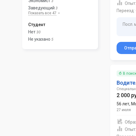
Экономист
3
Опыт
Заведующий
3
Переезд:
Показать все 47
Посл. 
Студент
Нет
30
Не указано
5
Отпр
В поис
Водите
Специальн
2 000 р
56 лет
,
М
27 июля
Обра
Опыт