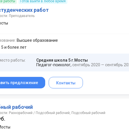
ке работы
Готов выйти в любое время
студенческих работ
ости: Преподаватель
осты
зование:
Высшее образование
:
5 и более лет
место работы:
Средняя школа 5 г.Мосты
Педагог-психолог,
сентябрь 2020 — сентябрь 20
авить предложение
Контакты
ный рабочий
ости: Разнорабочий / Подсобный рабочий, Подсобный рабочий
уб.
Мосты