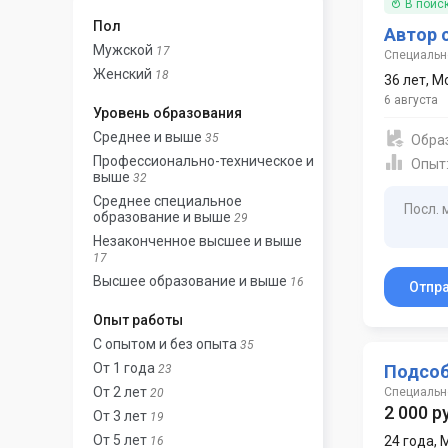
В поис
Пол
Автор 
Мужской
17
Специальн
Женский
18
36 лет
,
М
6 августа
Уровень образования
Среднее и выше
35
Обра
Профессионально-техническое и
Опыт
выше
32
Среднее специальное
Посл. 
образование и выше
29
Незаконченное высшее и выше
17
Высшее образование и выше
16
Отпр
Опыт работы
С опытом и без опыта
35
От 1 года
Подсоб
23
От 2 лет
Специальн
20
2 000 р
От 3 лет
19
От 5 лет
24 года
,
16