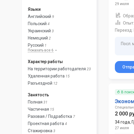
29 июля
Языки
Обра
Английский
9
Опыт
Польский
4
Переезд:
Украинский
3
Немецкий
2
Посл. 
Русский
1
Показать все 6
Характер работы
Отпр
На территории работодателя
23
Удаленная работа
15
Разъездной
12
В поис
Занятость
Эконо
Полная
31
Специально
Частичная
15
2 000 р
Разовая / Подработка
7
34 года
,
Г
Проектная работа
4
27 июля
Стажировка
3