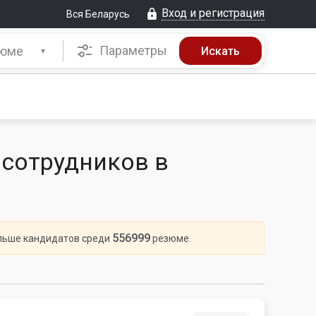
Вход и регистрация
Вся Беларусь
Параметры
юме
 сотрудников в
556999
ольше кандидатов среди
резюме.