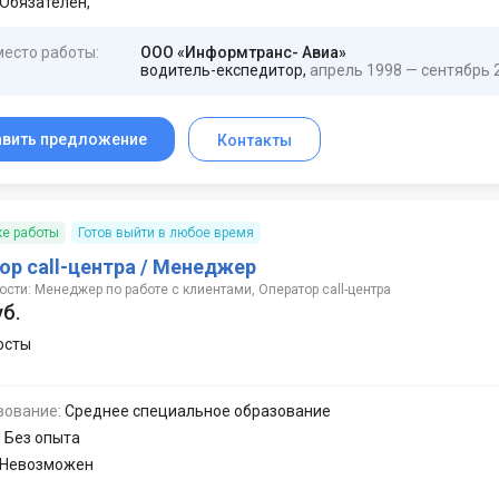
Обязателен,
место работы:
ООО «Информтранс- Авиа»
водитель-експедитор,
апрель 1998 — сентябрь 
авить предложение
Контакты
ке работы
Готов выйти в любое время
ор call-центра / Менеджер
сти: Менеджер по работе с клиентами, Оператор call-центра
уб.
осты
зование:
Среднее специальное образование
:
Без опыта
Невозможен