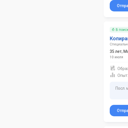
Отпр
В поис
Копира
Специально
35 лет
,
М
10 июля
Обра
Опыт
Посл. 
Отпр