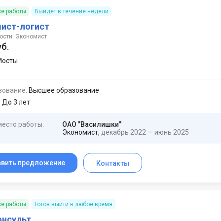
ке работы
Выйдет в течение недели
ист-логист
ости: Экономист
уб.
Мосты
зование:
Высшее образование
:
До 3 лет
место работы:
ОАО "Василишки"
Экономист,
декабрь 2022 — июнь 2025
авить предложение
Контакты
ке работы
Готов выйти в любое время
нсульт