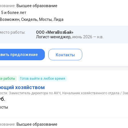
зование:
Высшее образование
:
5 и более лет
Возможен, Скидель, Мосты, Лида
место работы:
ООО «МегаВозБай»
Логист-менеджер,
июнь 2026 — н.в.
авить предложение
Контакты
ке работы
Готов выйти в любое время
ющий хозяйством
ости: Заместитель директора по АХЧ, Начальник хозяйственного отдела / 
уб.
осты
зование:
Высшее образование