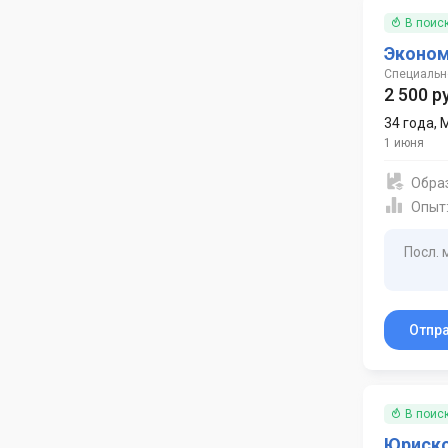
В поис
Эконом
Специальн
2 500 р
34 года
,
1 июня
Обра
Опыт
Посл. 
Отпр
В поис
Юриско