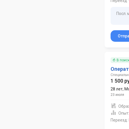
Переезд:
Посл. 
Отпр
В поис
Операт
Специально
1 500 р
28 лет
,
М
23 июля
Обра
Опыт
Переезд: