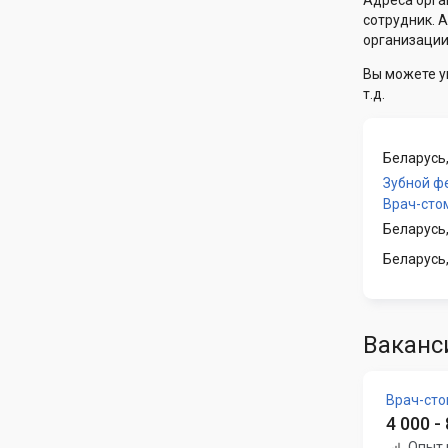
Адреса орга
сотрудник. 
организации
Вы можете у
т.д.
Беларусь,
Зубной ф
Врач-сто
Беларусь
Беларусь
Ваканс
Врач-сто
4 000 -
Опыт 