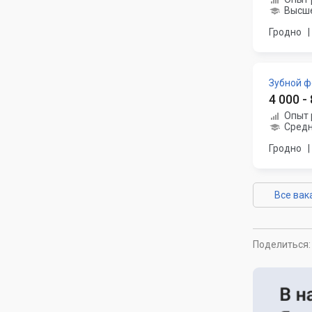
Высше
Гродно
|
Зубной 
4 000 -
Опыт 
Средн
Гродно
|
Все вак
Поделиться: