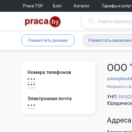
Praca.TOP
Блог
Каталог
Тарифы и услуг
Разместить резюме
Разместить вакансию
ООО 
Номера телефонов
zolotoykluchi
* * *
* * *
Медицина и ф
УНП:
59102
Электронная почта
Юридическ
* * *
Адреса