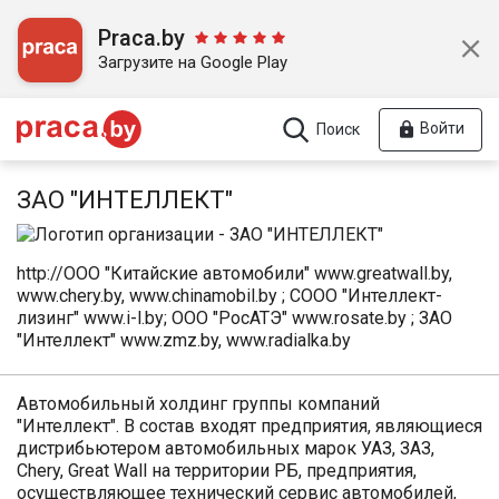
Praca.by
Загрузите на Google Play
Войти
Поиск
ЗАО "ИНТЕЛЛЕКТ"
http://ООО "Китайские автомобили" www.greatwall.by,
www.chery.by, www.chinamobil.by ; СООО "Интеллект-
лизинг" www.i-l.by; ООО "РосАТЭ" www.rosate.by ; ЗАО
"Интеллект" www.zmz.by, www.radialka.by
Автомобильный холдинг группы компаний
"Интеллект". В состав входят предприятия, являющиеся
дистрибьютером автомобильных марок УАЗ, ЗАЗ,
Chery, Great Wall на территории РБ, предприятия,
осуществляющее технический сервис автомобилей,