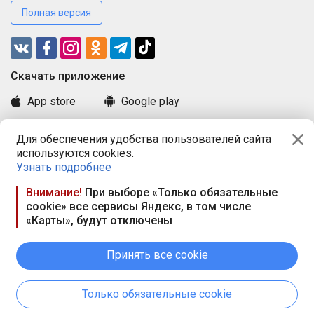
Полная версия
Cкачать приложение
App store
Google play
Часто задаваемые вопросы
Для обеспечения удобства пользователей сайта
Книга замечаний и предложений
используются cookies.
Правила и документы
Узнать подробнее
Praca.by © 2000—2026, ООО «ПРАЦА БАЙ»
Внимание!
При выборе «Только обязательные
cookie» все сервисы Яндекс, в том числе
Республика Беларусь, 220114, г. Минск, пр-т Независимости
«Карты», будут отключены
117а, пом. № 9.
Режим работы предприятия: пн.-чт. 09.00-18.00, пт. 9:00-16:45,
вых. дн. — сб., вс.
Принять все cookie
Режим работы сайта — круглосуточно. E-mail ООО «ПРАЦА
БАЙ» editor@praca.by
Только обязательные cookie