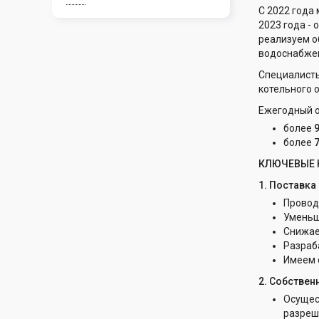
С 2022 года
2023 года -
реализуем о
водоснабжен
Специалисты
котельного 
Ежегодный 
более
более
КЛЮЧЕВЫЕ 
1. Поставка
Провод
Уменьш
Снижае
Разраб
Имеем 
2. Собствен
Осущес
разреш