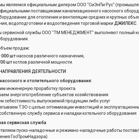
 мы являемся официальным дилером ООО "СиЭнПи Рус" (промышле
 официальными поставщиками канализационного насосного обору
борудование для отопления и вентиляции средних и крупных объ
ия, водоподготовки и водоотведения торговой марки
ДЖИЛЕКС
.
 сервисной службы ООО "ТМ МЕНЕДЖМЕНТ" выполняют полный ком
оборудования.
объем продаж:
9 000
шт
насосов различного назначения,
700
шт
котлов различной мощности.
НАПРАВЛЕНИЯ ДЕЯТЕЛЬНОСТИ
 насосного и отопительного оборудования:
им инженерную проработку проекта
аем энергопотребление субъектов хозяйствования
м себестоимость выпускаемой продукции либо услуг
атываем ТЭО с целью оптимизации инвестиций и эксплуатационны
собственную службу сервиса и наладки котельного оборудования
ная сервисная служба
твляем пуско-наладочные и режимно-наладочные работы поставл
ения ГосПромНадзора)