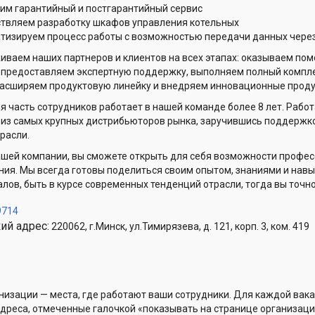
им гарантийный и постгарантийный сервис
твляем разработку шкафов управления котельных
тизируем процесс работы с возможностью передачи данных через 
ваем наших партнеров и клиентов на всех этапах: оказываем пом
 предоставляем экспертную поддержку, выполняем полный компле
расширяем продуктовую линейку и внедряем инновационные проду
я часть сотрудников работает в нашей команде более 8 лет. Рабо
 из самых крупных дистрибьюторов рынка, заручившись поддержко
расли.
ашей компании, вы сможете открыть для себя возможности професс
ия. Мы всегда готовы поделиться своим опытом, знаниями и навык
лов, быть в курсе современных тенденций отрасли, тогда вы точн
9714
ий адрес:
220062, г.Минск, ул.Тимирязева, д. 121, корп. 3, ком. 419
низации — места, где работают ваши сотрудники. Для каждой вака
Адреса, отмеченные галочкой «показывать на странице организаци