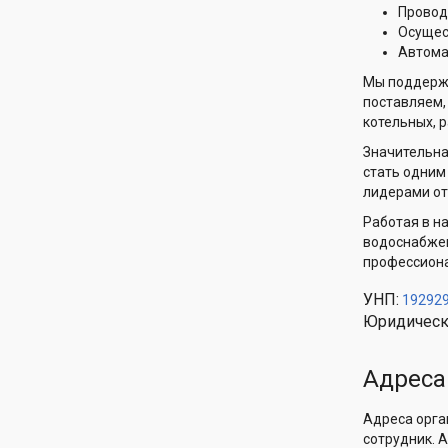
Провод
Осущес
Автома
Мы поддержи
поставляем,
котельных, 
Значительна
стать одним
лидерами от
Работая в н
водоснабжен
профессиона
УНП:
19292
Юридическ
Адреса
Адреса орга
сотрудник. 