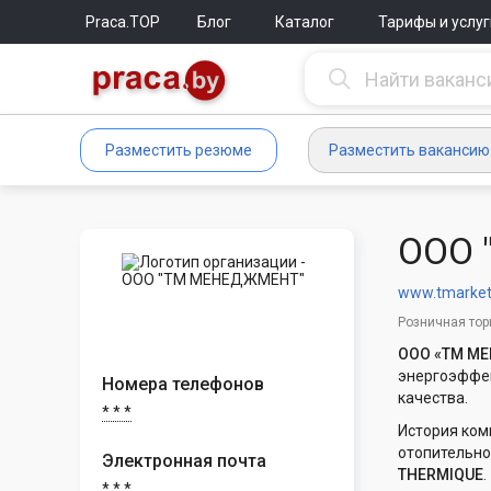
Praca.TOP
Блог
Каталог
Тарифы и услуг
Разместить резюме
Разместить вакансию
ООО 
www.tmarket
Розничная тор
ООО «ТМ М
энергоэффек
Номера телефонов
качества.
* * *
История ком
отопительно
Электронная почта
THERMIQUE
.
* * *