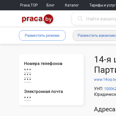
Praca.TOP
Блог
Каталог
Тарифы и услуг
Разместить резюме
Разместить вакансию
14-я
Номера телефонов
Парт
* * *
* * *
www.14crp.b
* * *
УНП:
10006
Электронная почта
Юридическ
* * *
Адреса