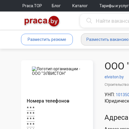
Praca.TOP
Блог
Каталог
Тарифы и услуг
Разместить резюме
Разместить вакансию
ООО 
elviston.by
Строительство
УНП:
10135
Номера телефонов
Юридическ
* * *
* * *
Адреса
* * *
* * *