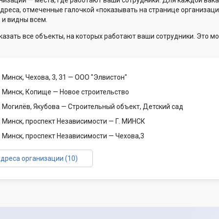
низации — места, где работают ваши сотрудники. Для каждой вака
Адреса, отмеченные галочкой «показывать на странице организаци
 и видны всем.
казать все объекты, на которых работают ваши сотрудники. Это мо
 Минск, Чехова, 3, 31
— ООО "Элвистон"
, Минск, Копище
— Новое строительство
, Могилёв, Якубова
— Строительный объект, Детский сад
, Минск, проспект Независимости
— Г. МИНСК
, Минск, проспект Независимости
— Чехова,3
адреса организации (10)