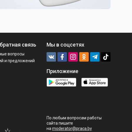
братная связь
Мы в соцсетях
мые вопросы
ий и предложений
Приложение
По любым вопросам работы
сайта пишите
на
moderator@praca.by