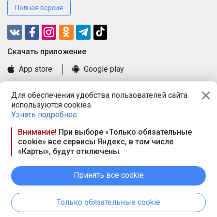
Полная версия
Cкачать приложение
App store
Google play
Часто задаваемые вопросы
Для обеспечения удобства пользователей сайта
Книга замечаний и предложений
используются cookies.
Правила и документы
Узнать подробнее
Praca.by © 2000—2026, ООО «ПРАЦА БАЙ»
Внимание!
При выборе «Только обязательные
cookie» все сервисы Яндекс, в том числе
Республика Беларусь, 220114, г. Минск, пр-т Независимости
«Карты», будут отключены
117а, пом. № 9.
Режим работы предприятия: пн.-чт. 09.00-18.00, пт. 9:00-16:45,
вых. дн. — сб., вс.
Принять все cookie
Режим работы сайта — круглосуточно. E-mail ООО «ПРАЦА
БАЙ» editor@praca.by
Только обязательные cookie