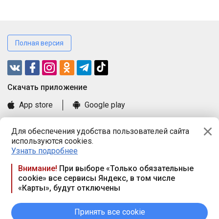
Полная версия
Cкачать приложение
App store
Google play
Часто задаваемые вопросы
Для обеспечения удобства пользователей сайта
Книга замечаний и предложений
используются cookies.
Правила и документы
Узнать подробнее
Praca.by © 2000—2026, ООО «ПРАЦА БАЙ»
Внимание!
При выборе «Только обязательные
cookie» все сервисы Яндекс, в том числе
Республика Беларусь, 220114, г. Минск, пр-т Независимости
«Карты», будут отключены
117а, пом. № 9.
Режим работы предприятия: пн.-чт. 09.00-18.00, пт. 9:00-16:45,
вых. дн. — сб., вс.
Принять все cookie
Режим работы сайта — круглосуточно. E-mail ООО «ПРАЦА