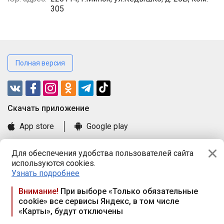
305
Полная версия
Cкачать приложение
App store
Google play
Часто задаваемые вопросы
Для обеспечения удобства пользователей сайта
Книга замечаний и предложений
используются cookies.
Правила и документы
Узнать подробнее
Praca.by © 2000—2026, ООО «ПРАЦА БАЙ»
Внимание!
При выборе «Только обязательные
cookie» все сервисы Яндекс, в том числе
Республика Беларусь, 220114, г. Минск, пр-т Независимости
«Карты», будут отключены
117а, пом. № 9.
Режим работы предприятия: пн.-чт. 09.00-18.00, пт. 9:00-16:45,