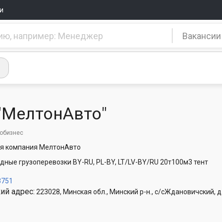
и
Вакансии
"МелтонАвто"
тобизнес
ая компания МелтонАвто
дные грузоперевозки BY-RU, PL-BY, LT/LV-BY/RU 20т100м3 тент
3751
ий адрес:
223028, Минская обл., Минский р-н., с/сЖдановичский, д.