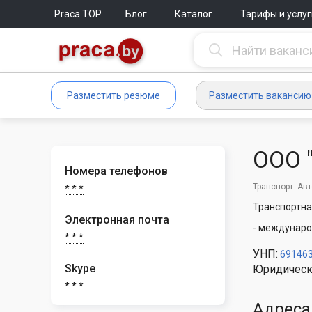
Praca.TOP
Блог
Каталог
Тарифы и услуг
Разместить резюме
Разместить вакансию
ООО 
Номера телефонов
Транспорт. Ав
* * *
Транспортн
Электронная почта
- междунаро
* * *
УНП:
69146
Skype
Юридическ
* * *
Адреса