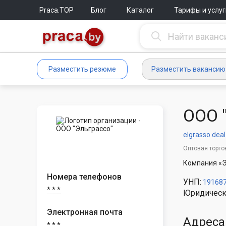
Praca.TOP
Блог
Каталог
Тарифы и услуг
Разместить резюме
Разместить вакансию
ООО 
elgrasso.deal
Оптовая торго
Компания «Э
Номера телефонов
УНП:
19168
* * *
Юридическ
Электронная почта
Адреса
* * *