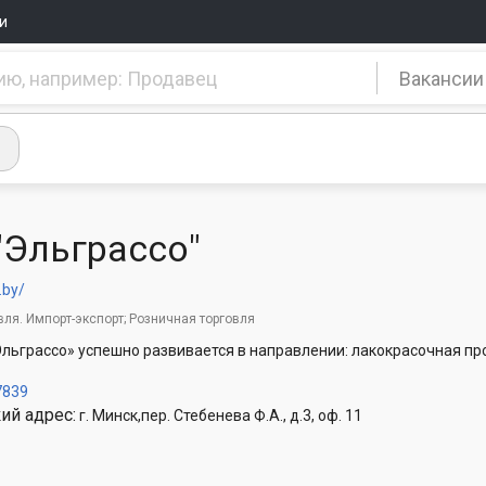
и
Вакансии
"Эльграссо"
.by/
вля. Импорт-экспорт; Розничная торговля
льграссо» успешно развивается в направлении: лакокрасочная п
7839
ий адрес:
г. Минск,пер. Стебенева Ф.А., д.3, оф. 11