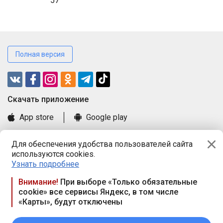
57
Полная версия
Cкачать приложение
App store
Google play
Часто задаваемые вопросы
Для обеспечения удобства пользователей сайта
Книга замечаний и предложений
используются cookies.
Правила и документы
Узнать подробнее
Praca.by © 2000—2026, ООО «ПРАЦА БАЙ»
Внимание!
При выборе «Только обязательные
cookie» все сервисы Яндекс, в том числе
Республика Беларусь, 220114, г. Минск, пр-т Независимости
«Карты», будут отключены
117а, пом. № 9.
Режим работы предприятия: пн.-чт. 09.00-18.00, пт. 9:00-16:45,
вых. дн. — сб., вс.