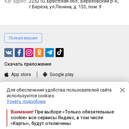
Юр. адрес:
225210, Брестская обл., Берёзовский р-н.,
г.Берёза, ул.Ленина, д. 153, пом. 9
Полная версия
Cкачать приложение
App store
Google play
Часто задаваемые вопросы
Для обеспечения удобства пользователей сайта
Книга замечаний и предложений
используются cookies.
Правила и документы
Узнать подробнее
Praca.by © 2000—2026, ООО «ПРАЦА БАЙ»
Внимание!
При выборе «Только обязательные
cookie» все сервисы Яндекс, в том числе
Республика Беларусь, 220114, г. Минск, пр-т Независимости
«Карты», будут отключены
117а, пом. № 9.
Режим работы предприятия: пн.-чт. 09.00-18.00, пт. 9:00-16:45,