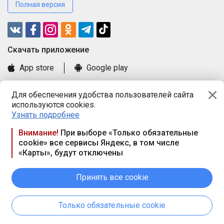
Полная версия
Cкачать приложение
App store
Google play
Часто задаваемые вопросы
Для обеспечения удобства пользователей сайта
Книга замечаний и предложений
используются cookies.
Правила и документы
Узнать подробнее
Praca.by © 2000—2026, ООО «ПРАЦА БАЙ»
Внимание!
При выборе «Только обязательные
cookie» все сервисы Яндекс, в том числе
Республика Беларусь, 220114, г. Минск, пр-т Независимости
«Карты», будут отключены
117а, пом. № 9.
Режим работы предприятия: пн.-чт. 09.00-18.00, пт. 9:00-16:45,
вых. дн. — сб., вс.
Принять все cookie
Режим работы сайта — круглосуточно. E-mail ООО «ПРАЦА
БАЙ» editor@praca.by
Только обязательные cookie