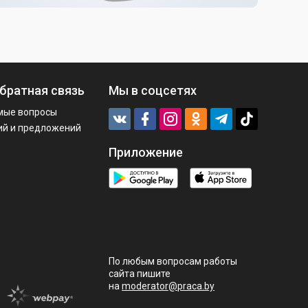
братная связь
Мы в соцсетях
мые вопросы
ий и предложений
Приложение
По любым вопросам работы
сайта пишите
на
moderator@praca.by