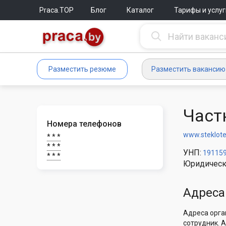
Praca.TOP
Блог
Каталог
Тарифы и услуг
Разместить резюме
Разместить вакансию
Част
Номера телефонов
www.steklote
* * *
* * *
УНП:
19115
* * *
Юридическ
Адреса
Адреса орга
сотрудник. 