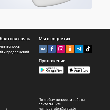
братная связь
Мы в соцсетях
мые вопросы
ий и предложений
Приложение
По любым вопросам работы
сайта пишите
на
moderator@praca.by