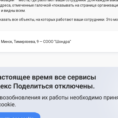
низации — места, где работают ваши сотрудники. Для каждой вака
Адреса, отмеченные галочкой «показывать на странице организаци
 и видны всем.
казать все объекты, на которых работают ваши сотрудники. Это мо
 Минск, Тимирязева, 9
— СООО "Шондра"