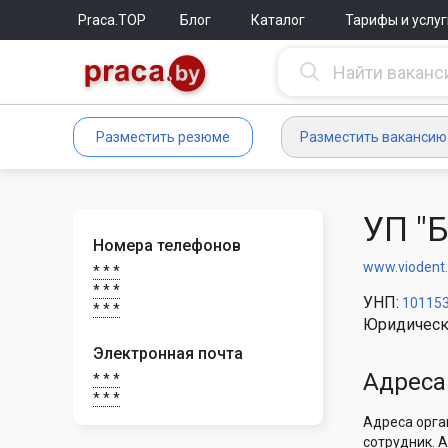
Praca.TOP
Блог
Каталог
Тарифы и услуг
Разместить резюме
Разместить вакансию
УП "
Номера телефонов
www.viodent
* * *
* * *
УНП:
10115
* * *
Юридическ
Электронная почта
Адреса
* * *
* * *
Адреса орга
сотрудник. 