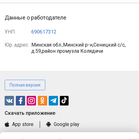
Данные о работодателе
УНП:
690617312
Юр. адрес:
Минская обл.,Минский р-н,Сеницкий с/с,
д.59,район промузла Колядичи
Полная версия
Cкачать приложение
App store
Google play
Часто задаваемые вопросы