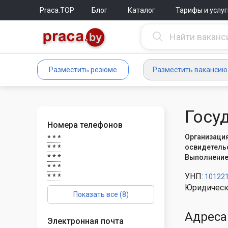
Praca.TOP
Блог
Каталог
Тарифы и услуг
Разместить резюме
Разместить вакансию
Госу
Номера телефонов
Организация
* * *
освидетельс
* * *
* * *
Выполнение 
* * *
УНП:
* * *
10122
Юридическ
Показать все (8)
Адреса
Электронная почта