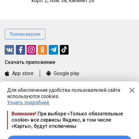
корп. 2, пом. 38, кабинет 26
Полная версия
Cкачать приложение
App store
Google play
Часто задаваемые вопросы
Для обеспечения удобства пользователей сайта
Книга замечаний и предложений
используются cookies.
Правила и документы
Узнать подробнее
Praca.by © 2000—2026, ООО «ПРАЦА БАЙ»
Внимание!
При выборе «Только обязательные
cookie» все сервисы Яндекс, в том числе
Республика Беларусь, 220114, г. Минск, пр-т Независимости
«Карты», будут отключены
117а, пом. № 9.
Режим работы предприятия: пн.-чт. 09.00-18.00, пт. 9:00-16:45,
вых. дн. — сб., вс.