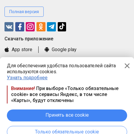
Полная версия
Cкачать приложение
App store
Google play
Часто задаваемые вопросы
Для обеспечения удобства пользователей сайта
Книга замечаний и предложений
используются cookies.
Правила и документы
Узнать подробнее
Praca.by © 2000—2026, ООО «ПРАЦА БАЙ»
Внимание!
При выборе «Только обязательные
cookie» все сервисы Яндекс, в том числе
Республика Беларусь, 220114, г. Минск, пр-т Независимости
«Карты», будут отключены
117а, пом. № 9.
Режим работы предприятия: пн.-чт. 09.00-18.00, пт. 9:00-16:45,
вых. дн. — сб., вс.
Принять все cookie
Режим работы сайта — круглосуточно. E-mail ООО «ПРАЦА
БАЙ» editor@praca.by
Только обязательные cookie