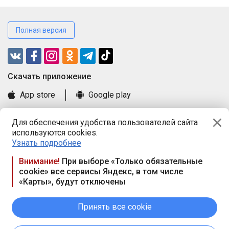
Полная версия
Cкачать приложение
App store
Google play
Часто задаваемые вопросы
Для обеспечения удобства пользователей сайта
Книга замечаний и предложений
используются cookies.
Правила и документы
Узнать подробнее
Praca.by © 2000—2026, ООО «ПРАЦА БАЙ»
Внимание!
При выборе «Только обязательные
cookie» все сервисы Яндекс, в том числе
Республика Беларусь, 220114, г. Минск, пр-т Независимости
«Карты», будут отключены
117а, пом. № 9.
Режим работы предприятия: пн.-чт. 09.00-18.00, пт. 9:00-16:45,
вых. дн. — сб., вс.
Принять все cookie
Режим работы сайта — круглосуточно. E-mail ООО «ПРАЦА
БАЙ» editor@praca.by