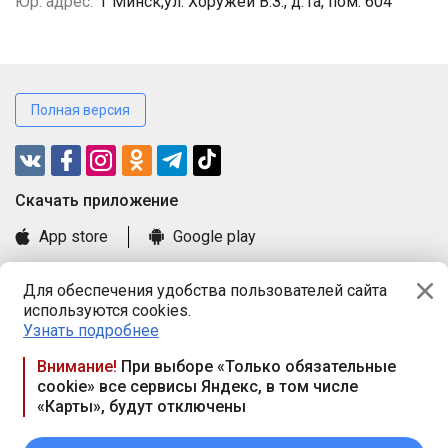
Юр. адрес:
г Минск,ул. Хоружей В.З., д.1а, пом. 604
Полная версия
Cкачать приложение
App store
Google play
Часто задаваемые вопросы
Для обеспечения удобства пользователей сайта
Книга замечаний и предложений
используются cookies.
Правила и документы
Узнать подробнее
Praca.by © 2000—2026, ООО «ПРАЦА БАЙ»
Внимание!
При выборе «Только обязательные
cookie» все сервисы Яндекс, в том числе
Республика Беларусь, 220114, г. Минск, пр-т Независимости
«Карты», будут отключены
117а, пом. № 9.
Режим работы предприятия: пн.-чт. 09.00-18.00, пт. 9:00-16:45,
вых. дн. — сб., вс.