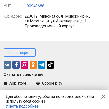
УНП:
190949688
Юр. адрес:
223012, Минская обл., Минский р-н.,
г.п.Мачулищи, ул.Инженерная, д. 1,
Производственный корпус
Полная версия
Cкачать приложение
App store
Google play
Часто задаваемые вопросы
Для обеспечения удобства пользователей сайта
Книга замечаний и предложений
используются cookies.
Правила и документы
Узнать подробнее