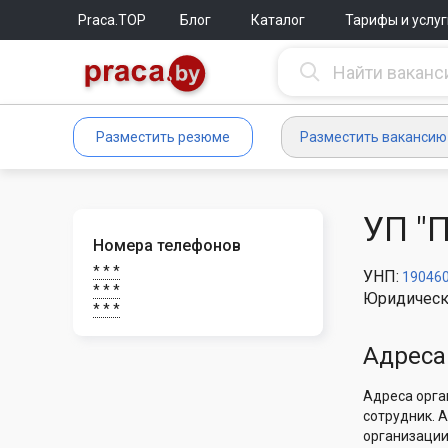
Praca.TOP
Блог
Каталог
Тарифы и услуг
Разместить резюме
Разместить вакансию
УП "
Номера телефонов
* * *
УНП:
19046
* * *
Юридическ
* * *
Адреса
Адреса орга
сотрудник. 
организации