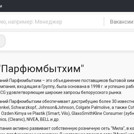
и
Вакансии
"Парфюмбытхим"
аний Парфюмбытхим – это объединение поставщиков бытовой хими
мпания, входящая в Группу, была основана в 1998 г. и успешно ра
CG удовлетворяющие широкие запросы белорусского рынка.
аний Парфюмбытхим обеспечивает дистрибуцию более 30 известн
nkel, Schwarzkopf, Johnson&Johnson, Colgate Palmolive, а также Cot
), Ozden Kimya ve Plastik (Smart, Vilo), GlaxoSmithKline Consumer (зу
ics, (Cleanic), NIVEA, BELL и др.
омпания активно развивает собственную розничную сеть "Мила", в