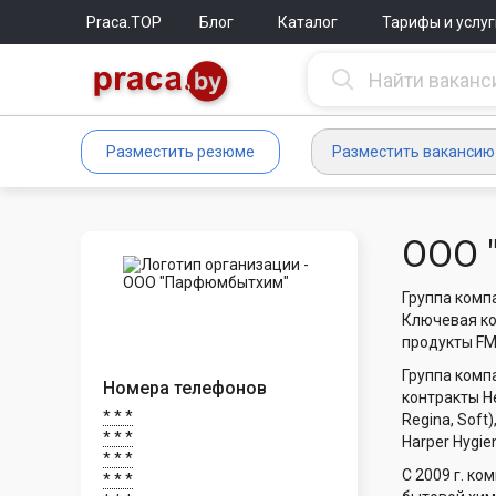
Praca.TOP
Блог
Каталог
Тарифы и услуг
Разместить резюме
Разместить вакансию
ООО 
Группа комп
Ключевая ко
продукты FM
Группа комп
Номера телефонов
контракты He
* * *
Regina, Soft
* * *
Harper Hygien
* * *
C 2009 г. к
* * *