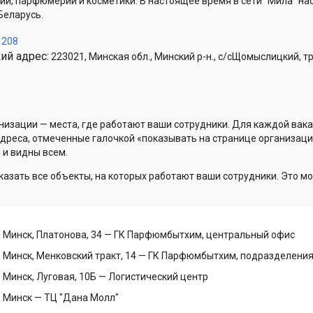
ии, парфюмерии и косметики. В настоящее время в сети "Мила" на
Беларусь.
1208
ий адрес:
223021, Минская обл., Минский р-н., с/сЩомыслицкий, тр
низации — места, где работают ваши сотрудники. Для каждой вака
Адреса, отмеченные галочкой «показывать на странице организаци
 и видны всем.
казать все объекты, на которых работают ваши сотрудники. Это мо
 Минск, Платонова, 34
— ГК Парфюмбытхим, центральный офис
 Минск, Менковский тракт, 14
— ГК Парфюмбытхим, подразделения 
 Минск, Луговая, 10Б
— Логистический центр
, Минск
— ТЦ "Дана Молл"