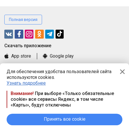
Полная версия
Cкачать приложение
App store
Google play
Часто задаваемые вопросы
Для обеспечения удобства пользователей сайта
Книга замечаний и предложений
используются cookies.
Правила и документы
Узнать подробнее
Praca.by © 2000—2026, ООО «ПРАЦА БАЙ»
Внимание!
При выборе «Только обязательные
cookie» все сервисы Яндекс, в том числе
Республика Беларусь, 220114, г. Минск, пр-т Независимости
«Карты», будут отключены
117а, пом. № 9.
Режим работы предприятия: пн.-чт. 09.00-18.00, пт. 9:00-16:45,
вых. дн. — сб., вс.
Принять все cookie
Режим работы сайта — круглосуточно. E-mail ООО «ПРАЦА
БАЙ» editor@praca.by